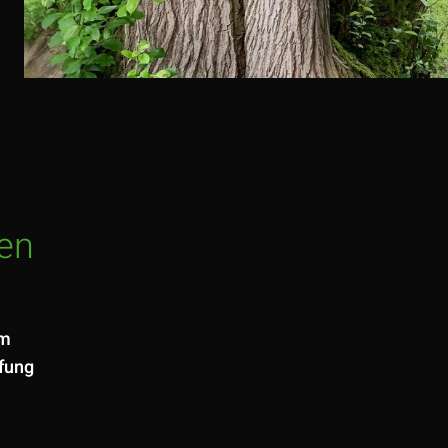
en
am
üfung